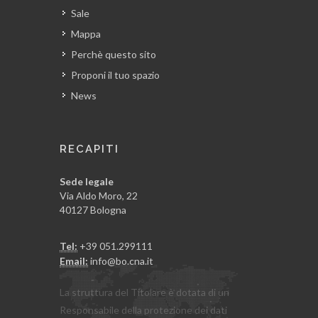
Sale
Mappa
Perchè questo sito
Proponi il tuo spazio
News
RECAPITI
Sede legale
Via Aldo Moro, 22
40127 Bologna
Tel:
+39 051.299111
Email:
info@bo.cna.it
La struttura del Titolare è dotata di un
Responsabile della protezione dei dati