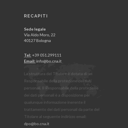
RECAPITI
Sede legale
Via Aldo Moro, 22
40127 Bologna
Tel:
+39 051.299111
Email:
info@bo.cna.it
La struttura del Titolare è dotata di un
Responsabile della protezione dei dati
personali. Il Responsabile della protezione
dei dati personali è a disposizione per
qualunque informazione inerente il
trattamento dei dati personali da parte del
Titolare al seguente indirizzo email:
dpo@bo.cna.it